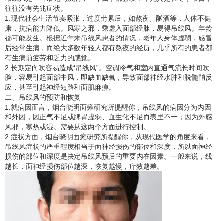
往往没有先兆症状。
1.现代社会生活节奏紧张，过度劳累后，如熬夜、酗酒等，人体不健
康，抗病能力降低。风寒之邪，乘虚入面部经脉，易得吊线风。年龄
都可能发生。根据近年来吊线风患者的情况，老年人身体虚弱，感冒
后经常生病，而绝大多数年轻人都有熬夜的经历，几乎所有的患者都
有生病前疲劳和乏力的感觉。
2.长期定向吹容易造成“吊线风”。空调冷气和室内直通气流长时间吹
脸，容易引起面部中风，即缺血缺氧，导致面部神经水肿和脱髓鞘反
应，甚至引起神经短路和面肌麻痹。
二、吊线风的预防和恢复
1.就病因而言，烟台晓明面瘫研究所提醒你，吊线风的病因分为内因
和外因，因正气不足或脾胃虚弱、血生化不足而表里不一；因为外感
风邪，寒热或湿。需要从这两个方面进行控制。
2.症状方面，烟台晓明面瘫研究所提醒你，从现代医学的角度来看，
吊线风症状的严重程度相当于面神经损伤的部位和深度，所以面神经
损伤的部位和深度是决定吊线风预后的重要内在因素。一般来说，线
越长，面神经损伤部位越深，恢复越慢，疗效越差。