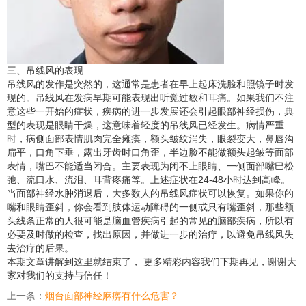
三、吊线风的表现
吊线风的发作是突然的，这通常是患者在早上起床洗脸和照镜子时发
现的。吊线风在发病早期可能表现出听觉过敏和耳痛。如果我们不注
意这些一开始的症状，疾病的进一步发展还会引起眼部神经损伤，典
型的表现是眼睛干燥，这意味着轻度的吊线风已经发生。病情严重
时，病侧面部表情肌肉完全瘫痪，额头皱纹消失，眼裂变大，鼻唇沟
扁平，口角下垂，露出牙齿时口角歪，半边脸不能做额头起皱等面部
表情，嘴巴不能适当闭合。主要表现为闭不上眼睛、一侧面部嘴巴松
弛、流口水、流泪、耳背疼痛等。上述症状在24-48小时达到高峰。
当面部神经水肿消退后，大多数人的吊线风症状可以恢复。如果你的
嘴和眼睛歪斜，你会看到肢体运动障碍的一侧或只有嘴歪斜，那些额
头线条正常的人很可能是脑血管疾病引起的常见的脑部疾病，所以有
必要及时做的检查，找出原因，并做进一步的治疗，以避免吊线风失
去治疗的后果。
本期文章讲解到这里就结束了， 更多精彩内容我们下期再见，谢谢大
家对我们的支持与信任！
上一条：
烟台面部神经麻痹有什么危害？