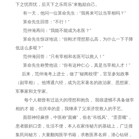
下之忧而忧，后天下之乐而乐”来勉励自己。
有一天，他问一位算命先生：“我将来可以当宰相吗？”
算命先生回答：“不行！”
范仲淹再问：“我能不能成为名医？”
算命先生惊讶地说：“你刚才理想那么高，为什么一下子降
低这么多呢？”
范仲淹回答：“只有宰相和名医可以救人！”
算命先生称赞他说：“你有这种仁心，真是当宰相人才！”
后来，范仲淹考上进士，做了“秘阁校理”，官至参知政事
（副宰相）。他博通六经，成为北宋著名的政治家、思想家、
军事家和文学家。
每个人都曾有过远大的理想和抱负， 我很遗憾不具备做宰
相的才 能，但庆幸的是，我继承了父亲济世救人的手艺。
面部神经麻痹，中医称“面瘫”，俗名“吊线风”、“歪歪嘴”，
患者眼斜口歪，生活不便，本人在家传秘方的基础上，广泛搜
集民间秘方，大量翻阅医学书籍，求教医界名师，潜心钻研，