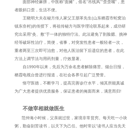
面部神经麻痹，中医称“面瘫”，俗名“吊线风”“歪歪嘴”，患
者眼斜口歪，生活不便。
王晓明大夫在秘方传人家父王朋革先生(山东栖霞市蛇窝泊
镇东夼村)的传授下，将祖传秘方与医学理论联系起来，成功研
究出采用“灸、敷”于一体的独特疗法。此法避免了割脸腮、挑神
经等破坏性治疗，简便，省事，对突发性患者一般轻者一次，
重者两至三次即可治愈，对他人医治留下后遗症的患者，在此
方法上调节法与用药剂量，疗效显著。
自1990年以来，先后为万余名患者解除痛苦。烟台日报，
栖霞电视台曾进行报道，在社会各界引起广泛赞誉。
恪守医德，不断学习，提高完善诊疗水平，倾其所能真诚
为广大患者提供优质服务，保证患者的掩面而来，满意而归!
不做宰相就做医生
范仲淹小时候，父亲就过世，家境非常贫穷。每天吃一小块
粥，勤奋刻苦读书，以天下为己任。他时常以“读书人应当先天