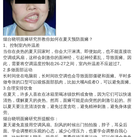
烟台晓明面瘫研究所教你如何在夏天预防面瘫？
1、控制室内外温差
当你在炎热的夏天回家时，你会大汗淋漓。即便如此，也不能直接吹
空调或风扇，这样会刺激你的面神经，引起神经紊乱，导致面瘫。因
此，需要将空调温度控制在26-27之间，室内外温差不应超过7。
2.多做面部运动
长时间坐在电脑前，长时间吹空调也会导致面部僵硬和面瘫。平时多
做夸张的口型可以锻炼面部肌肉，比如大嘴A或者O，可以避免面瘫。
3.合理安排饮食
在夏天，许多人喜欢在冰箱里喝冰镇饮料或食物，因为它们可以快速
清热，缓解夏天的炎热。然而，面瘫可能是由突然的刺激引起的。所
以夏天要注意清淡饮食，避免过度贪吃，避免精神刺激，避免身体疲
劳。
烟台晓明面瘫研究所提醒你：
夏天避免直接用空调风扇。刮风的时候出门拍拍脸，脖子，耳朵后
面。学会调整积乐观的心态，减少心理压力，也要学会调整自我心