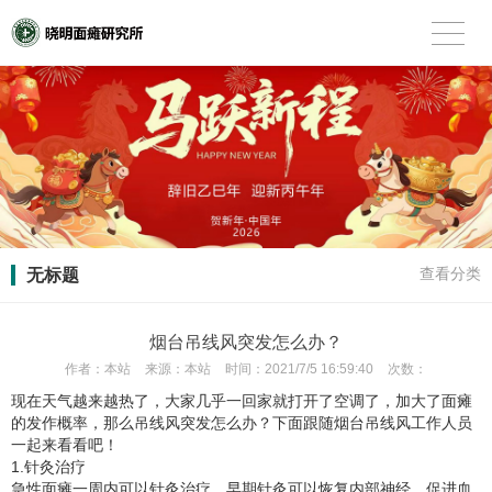
无标题
查看分类
烟台吊线风突发怎么办？
作者：
本站
来源：
本站
时间：
2021/7/5 16:59:40
次数：
现在天气越来越热了，大家几乎一回家就打开了空调了，加大了面瘫
的发作概率，那么吊线风突发怎么办？下面跟随烟台吊线风工作人员
一起来看看吧！
1.针灸治疗
急性面瘫一周内可以针灸治疗。早期针灸可以恢复内部神经，促进血