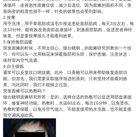
液循环，改善急性面瘫症状，减少后遗症。因为面瘫的面积不同，里
面病变的程度也很不一样，针灸的效果也会受到影响。
2.按摩
用手洗净，用手掌底部或温毛巾推送患处面部肌肉，每天3次左右，每
次10分钟。能有效改善面部血液循环，刺激面部肌肉，促进患者神经
恢复。但是要按摩很久才能看到效果。
3.保持脸部温暖
突发面瘫的时候，不用太担心。烟台晓明，的面瘫研究所教你一个技
巧：你可以头一次用棉花来保暖脸部和头部，保护患侧。注意休息，
保持室内空气流通。
4.自主锻炼
通常可以反复吹口哨鼓腮。此外，口香糖可以用来帮助恢复面部功
能。但首先，我们需要采取循序渐进的原则。只有坚持才能看到效
果。与此同时，我们不能操之过急。
突发面瘫可以热敷吗？
烟台晓明面瘫研究所答：是的，选择合适的热敷可以促进局部血液循
环，修复神经功能。热敷时，水温60左右，每次15分钟，以免烫伤。
热敷时要保暖，以免冷空气侵入。不能直接用热水洗脸，也不能直接
用空调风扇吹风。