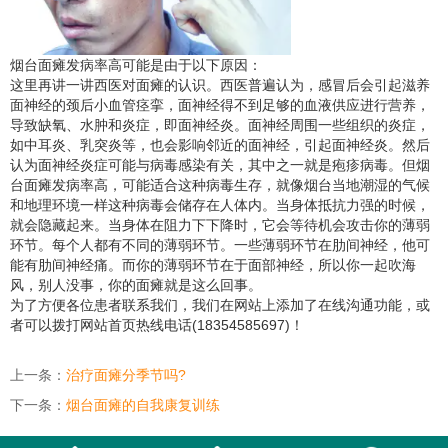
烟台面瘫
发病率高可能是由于以下原因：
这里再讲一讲西医对面瘫的认识。西医普遍认为，感冒后会引起滋养
面神经的颈后小血管痉挛，面神经得不到足够的血液供应进行营养，
导致缺氧、水肿和炎症，即面神经炎。面神经周围一些组织的炎症，
如中耳炎、乳突炎等，也会影响邻近的面神经，引起面神经炎。然后
认为面神经炎症可能与病毒感染有关，其中之一就是疱疹病毒。但烟
台面瘫发病率高，可能适合这种病毒生存，就像烟台当地潮湿的气候
和地理环境一样这种病毒会储存在人体内。当身体抵抗力强的时候，
就会隐藏起来。当身体在阻力下下降时，它会等待机会攻击你的薄弱
环节。每个人都有不同的薄弱环节。一些薄弱环节在肋间神经，他可
能有肋间神经痛。而你的薄弱环节在于面部神经，所以你一起吹海
风，别人没事，你的面瘫就是这么回事。
为了方便各位患者联系我们，我们在网站上添加了在线沟通功能，或
者可以拨打网站首页热线电话(18354585697)！
上一条：
治疗面瘫分季节吗?
下一条：
烟台面瘫的自我康复训练