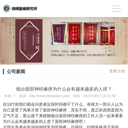
公司新闻
查看分类
烟台面部神经麻痹为什么会有越来越多的人得？
作者：
l
来源：
http://www.ytmiantan.com/
时间：
2023/10/17 16:31:58
次数
在治疗前我们都会问患者近段时间都干了什么，有很大一部分人认为
自己是受了风寒才患了
面部神经麻痹
，其实不然，真正的原因是因为
正气不足，那么接下来跟随烟台面部神经麻痹的工作人员一起来看看
为什么会有越来越多的人患了面部神经麻痹吧！
大部分患者会告诉你他经常加班熬夜，赶项目，结婚装修房子等等。