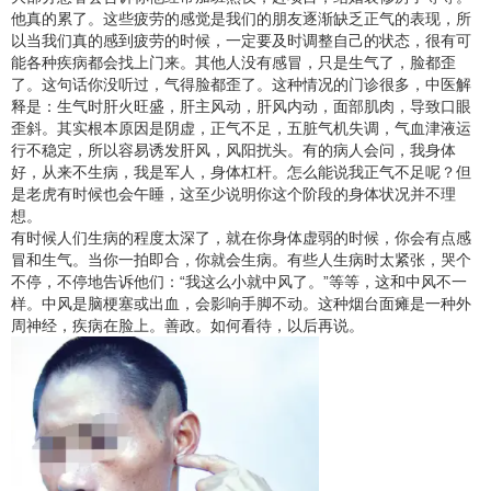
他真的累了。这些疲劳的感觉是我们的朋友逐渐缺乏正气的表现，所
以当我们真的感到疲劳的时候，一定要及时调整自己的状态，很有可
能各种疾病都会找上门来。其他人没有感冒，只是生气了，脸都歪
了。这句话你没听过，气得脸都歪了。这种情况的门诊很多，中医解
释是：生气时肝火旺盛，肝主风动，肝风内动，面部肌肉，导致口眼
歪斜。其实根本原因是阴虚，正气不足，五脏气机失调，气血津液运
行不稳定，所以容易诱发肝风，风阳扰头。有的病人会问，我身体
好，从来不生病，我是军人，身体杠杆。怎么能说我正气不足呢？但
是老虎有时候也会午睡，这至少说明你这个阶段的身体状况并不理
想。
有时候人们生病的程度太深了，就在你身体虚弱的时候，你会有点感
冒和生气。当你一拍即合，你就会生病。有些人生病时太紧张，哭个
不停，不停地告诉他们：“我这么小就中风了。”等等，这和中风不一
样。中风是脑梗塞或出血，会影响手脚不动。这种烟台面瘫是一种外
周神经，疾病在脸上。善政。如何看待，以后再说。