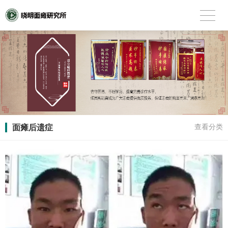
面瘫后遗症
查看分类