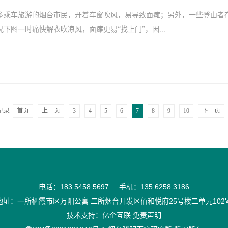
多乘车旅游的烟台市民，开着车窗吹风，易导致面瘫；另外，一些登山者
下图一时痛快解衣吹凉风，面瘫更易“找上门”，因...
记录
首页
上一页
3
4
5
6
7
8
9
10
下一页
电话：183 5458 5697 手机：135 6258 3186
地址：一所栖霞市区万阳公寓 二所烟台开发区佰和悦府25号楼二单元102
技术支持：
亿企互联
免责声明