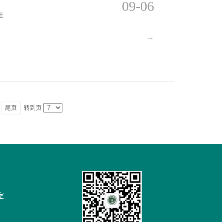
09-06
在
→
尾页
转到页
室