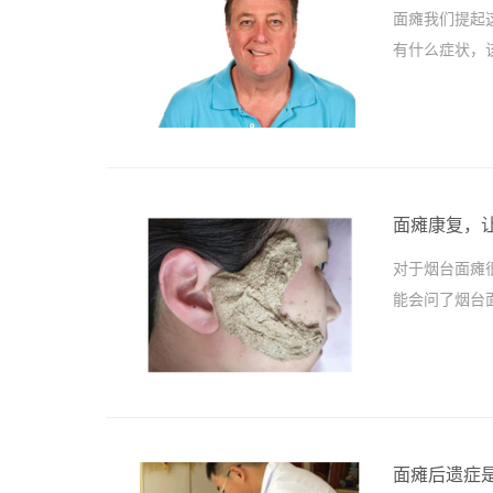
面瘫我们提起
有什么症状，
面瘫康复，
对于烟台面瘫
能会问了烟台
面瘫后遗症