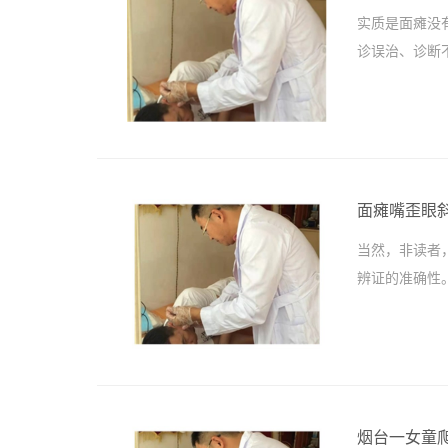
实质是面瘫没
诊误治、诊断
面瘫嘴歪眼
当然，非读者
辨证的准确性
烟台一女童