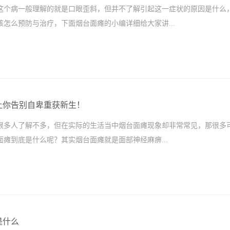
这个病一般理解的就是口眼歪斜，但并不了解引起这一症状的原因是什么
该怎么预防与治疗，下面烟台面瘫的小编详细给大家讲...
让你告别自卑重获新生！
很多人了解不多，但在实际的生活当中烟台面瘫现象却非常常见，那很多
面瘫到底是什么呢？其实烟台面瘫就是面部神经麻痹...
是什么