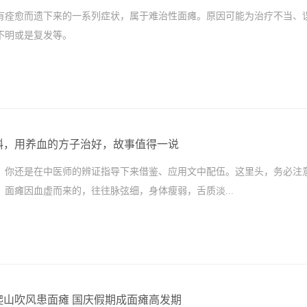
有痊愈而遗下来的一系列症状，属于难治性面瘫。原因可能为治疗不当、
不明或是复发等。
斜，用养血的方子治好，故事值得一说
，你还是在中医师的辨证指导下来借鉴、应用文中配伍。这里头，务必注
。面瘫因血虚而来的，往往脉弦细，身体瘦弱，舌质淡...
爬山吹风患面瘫 国庆假期成面瘫高发期